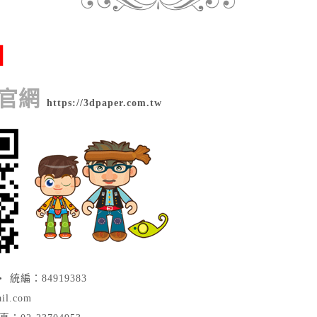
】
版官網
https://3dpaper.com.tw
統編：84919383
il.com